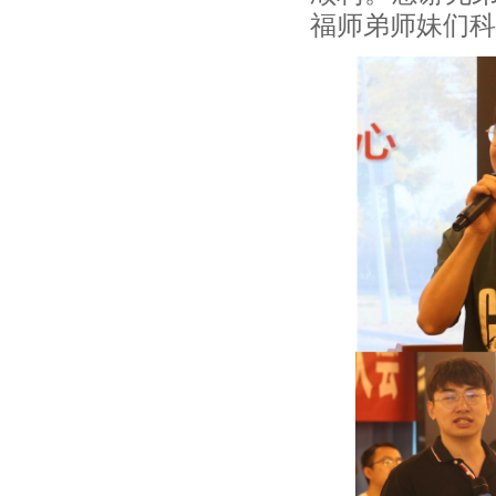
福师弟师妹们科